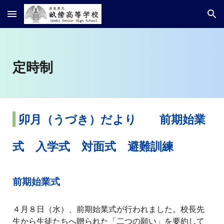
Skip to main content
Skip to navigation
定時制
卯月
（
うづき
）だより 前期
始業
式 入学式 対面式 避難訓練
前期始業式
４月８日（水）、前期始業式が行われました。校長先
生から生徒たちへ贈られた「二つの願い」を要約して