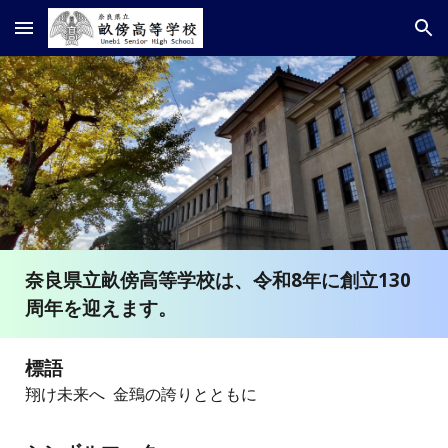
Skip to main content
Skip to navigation
奈良県立畝傍高等学校は、令和8年に創立130
周年を迎えます。
標語
翔け
未来へ 金鵄の誇りとともに