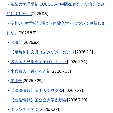
・
京都大学理学部 COCOUS-R中間発表会・交流会に参
加しました。
[2026.
8
.5]
・
令和8年度学校説明会（体験入学）につい
て更新しま
した。
[2026.
8
.
5
]
・
弓道
部
[2026.
8
.
4
]
・
【定時制】文月（ふみづき）だより
[2026.8.3]
・
名古屋大見学会を実施しました
[2026.
7
.
31
]
・
小倉百人一首かるた部
[2026.7.
30
]
・
美術部
[
2026.7.29]
・
【進路情報】
岡山大学見学会
[
2026.
7
.
29
]
・
【進路情報】
国公立大学説明会
[2026.
7
.
29
]
・
ボランティア部
[2026.7.2
7
]