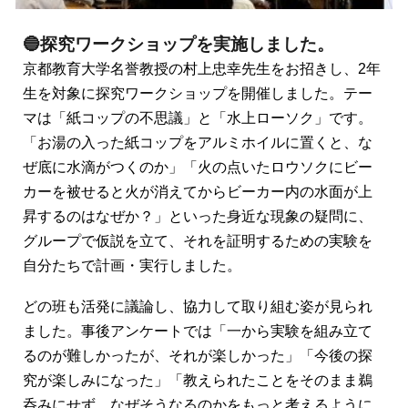
🔵探究ワークショップを実施しました。
京都教育大学名誉教授の村上忠幸先生をお招きし、2年
生を対象に探究ワークショップを開催しました。テー
マは「紙コップの不思議」と「水上ローソク」です。
「お湯の入った紙コップをアルミホイルに置くと、な
ぜ底に水滴がつくのか」「火の点いたロウソクにビー
カーを被せると火が消えてからビーカー内の水面が上
昇するのはなぜか？」といった身近な現象の疑問に、
グループで仮説を立て、それを証明するための実験を
自分たちで計画・実行しました。
どの班も活発に議論し、協力して取り組む姿が見られ
ました。事後アンケートでは「一から実験を組み立て
るのが難しかったが、それが楽しかった」「今後の探
究が楽しみになった」「教えられたことをそのまま鵜
呑みにせず、なぜそうなるのかをもっと考えるように